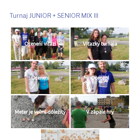
Turnaj JUNIOR + SENIOR MIX III
Ocenení víťazi
Víťazky turnaja
Ocenení
Ocenení
Meter je veľmi dôležitý
V zápale hry