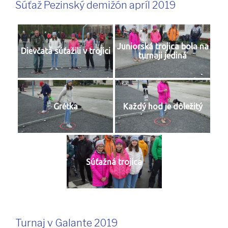
Súťaž Pezinský demižón apríl 2019
Juniorská trojica bola na
Dievčatá súťažili v trojici
turnaji jediná
Grétka
Každý hod je dôležitý
Súťažná trojica
Turnaj v Galante 2019