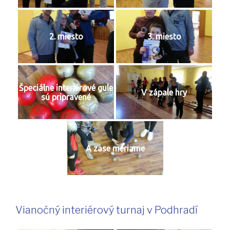
2. miesto
3. miesto
Špeciálne interiérové gule
V zápale hry
sú pripravené
A zase meriame
Vianočný interiérový turnaj v Podhradí