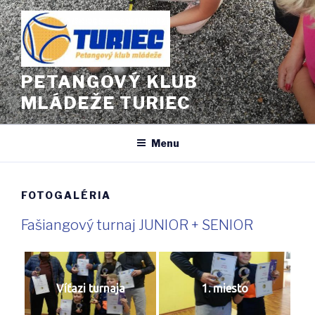
Prejsť
na
obsah
PETANGOVÝ KLUB
MLÁDEŽE TURIEC
Menu
FOTOGALÉRIA
Fašiangový turnaj JUNIOR + SENIOR
Víťazi turnaja
1. miesto