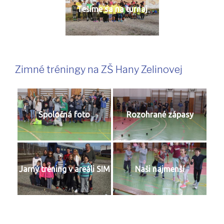
Tešíme sa na turnaj
Zimné tréningy na ZŠ Hany Zelinovej
Spoločná foto
Rozohrané zápasy
Jarný tréning v areáli SIM
Naši najmenší