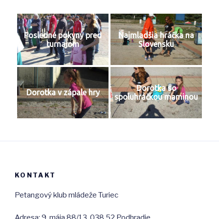
Posledné pokyny pred
Najmladšia hráčka na
turnajom
Slovensku
Dorotka so
Dorotka v zápale hry
spoluhráčkou maminou
KONTAKT
Petangový klub mládeže Turiec
Adresa: 9. mája 88/13, 038 52 Podhradie