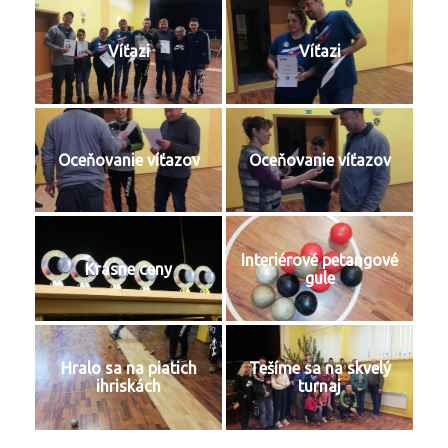
Víťazi
Víťazi
Oceňovanie víťazov
Oceňovanie víťazov
Interiérové petangové
Krásne ceny
gule
Hralo sa na piatich
Tešíme sa na skvelý
ihriskách
turnaj